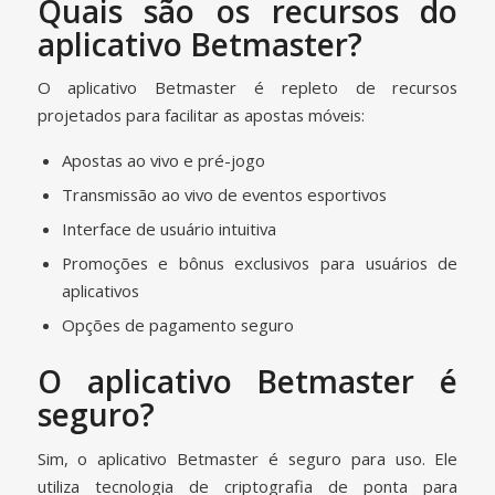
Quais são os recursos do
aplicativo Betmaster?
O aplicativo Betmaster é repleto de recursos
projetados para facilitar as apostas móveis:
Apostas ao vivo e pré-jogo
Transmissão ao vivo de eventos esportivos
Interface de usuário intuitiva
Promoções e bônus exclusivos para usuários de
aplicativos
Opções de pagamento seguro
O aplicativo Betmaster é
seguro?
Sim, o aplicativo Betmaster é seguro para uso. Ele
utiliza tecnologia de criptografia de ponta para