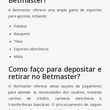
Betmaster?
A Betmaster oferece uma ampla gama de esportes
para apostas, incluindo:
Futebol
Basquete
Tênis
Esportes eletrônicos
MMA
Como faço para depositar e
retirar no Betmaster?
O Betmaster oferece várias opções de pagamento
para atender às necessidades dos usuários, incluindo
cartões de crédito, carteiras eletrônicas e
transferências bancárias. O processamento de saques