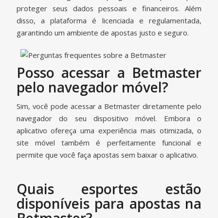
proteger seus dados pessoais e financeiros. Além
disso, a plataforma é licenciada e regulamentada,
garantindo um ambiente de apostas justo e seguro.
Posso acessar a Betmaster
pelo navegador móvel?
Sim, você pode acessar a Betmaster diretamente pelo
navegador do seu dispositivo móvel. Embora o
aplicativo ofereça uma experiência mais otimizada, o
site móvel também é perfeitamente funcional e
permite que você faça apostas sem baixar o aplicativo.
Quais esportes estão
disponíveis para apostas na