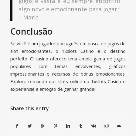
jogos é vasta e eu sempre encontro
algo novo e emocionante para jogar.”
– Maria
Conclusão
Se você é um jogador português em busca de jogos de
slot emocionantes, o 1xslots Casino é o destino
perfeito. O casino oferece uma ampla gama de jogos
populares com temas envolventes, gráficos
impressionantes e recursos de bónus emocionantes.
Explore o mundo dos slots online no 1xslots Casino e
experiencie a emoção de ganhar grande!
Share this entry