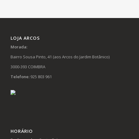
LOJA ARCOS
Morada:
Bairro Sousa Pinto, 41 (aos Arcos do Jardim Botânico)
3000-393 COIMBRA
Telefone:
925 803 961
HORÁRIO