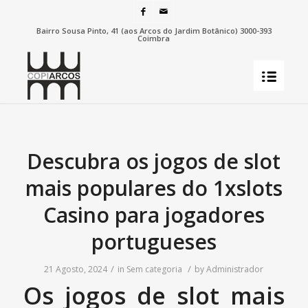
Bairro Sousa Pinto, 41 (aos Arcos do Jardim Botânico) 3000-393
Coimbra
Descubra os jogos de slot
mais populares do 1xslots
Casino para jogadores
portugueses
/
/
21 Agosto, 2024
in
Sem categoria
by
Administrador
Os jogos de slot mais